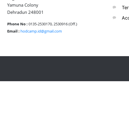
Yamuna Colony
Ter
Dehradun 248001
Acc
Phone No :
0135-2530170, 2530916 (Off.)
Email :
hodcamp.id@gmail.com