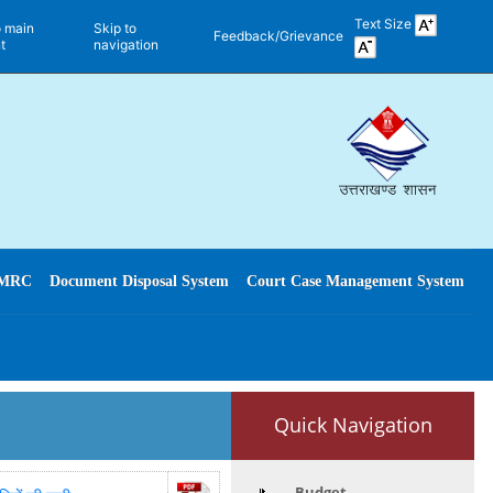
Text Size
o main
Skip to
Feedback/Grievance
t
navigation
MRC
Document Disposal System
Court Case Management System
Quick Navigation
Budget