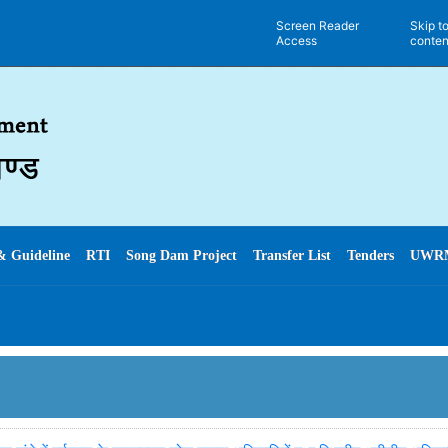
Screen Reader
Skip t
Access
conten
& Guideline
RTI
Song Dam Project
Transfer List
Tenders
UWR