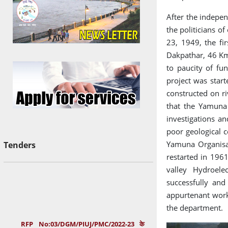
बाढ़ मैदान परिक्षेत्रण के अधिनियम-2012
Oct 13, 2025
After the indepen
की धारा 11 की उपधारा के संबंध में
the politicians 
23, 1949, the fi
बाढ़ मैदान परिक्षेत्रण के अधिनियम-2012
Oct 11, 2025
Dakpathar, 46 Km
की धारा 15 की उपधारा के संबंध में
to paucity of fu
Consultant Office of
Sep 25, 2025
project was star
Secretary, Govt. of Uttarakhand
constructed on r
that the Yamuna 
जनपद टिहरी गढवाल के तहसील धनोल्टी के
Aug 14, 2025
investigations a
अनतर्गत सौंग नदी के दाहिने तट के प्रारम्भिक बिन्दु ग्राम
poor geological c
पसनी से ग्राम श्रीपुर तक बाढ मैदान परिक्षेत्रण कर
Yamuna Organisat
Tenders
अधिसूचना अनुसूची एक और दो।
restarted in 1961
valley Hydroele
उत्तराखण्ड जल प्रबन्धन एवं नियामक
Jul 21, 2025
successfully and
(संशोधन) अधिनियम-2016 (उत्तराखण्ड अधिनियम सं०-24.
appurtenant work
वर्ष 2013) के अधीन उत्तराखण्ड जल संसाधन प्रबन्धन और
the department.
नियामक आयोग के अध्यक्ष एवं सदस्यों की नियुक्ति हेतु विज्ञापन
RFP No:03/DGM/PIUJ/PMC/2022-23 के
का प्रारूप संशोधन हेतु सूचना |